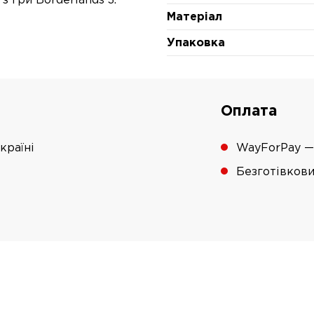
 гри Borderlands 3.
Матеріал
Упаковка
Оплата
країні
WayForPay —
Безготівков