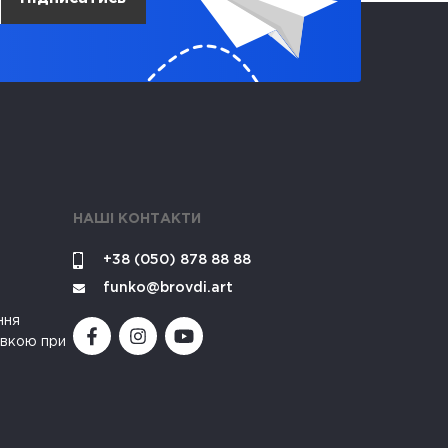
НАШІ КОНТАКТИ
+38 (050) 878 88 88
funko@brovdi.art
ння
івкою при