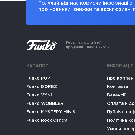
Получай від нас корисну інформацію
про новинки, знижки та ексклюзивні 
Реселлер офіційної
продукції Funko в Україні
КАТАЛОГ
ІНФОМАЦІЯ
Funko POP
Про компан
Funko DORBZ
Контакти
Funko VYNL
Вакансії
Funko WOBBLER
Оплата й до
Funko MYSTERY MINIS
Публічна о
Funko Rock Candy
Політика ко
Умови пове