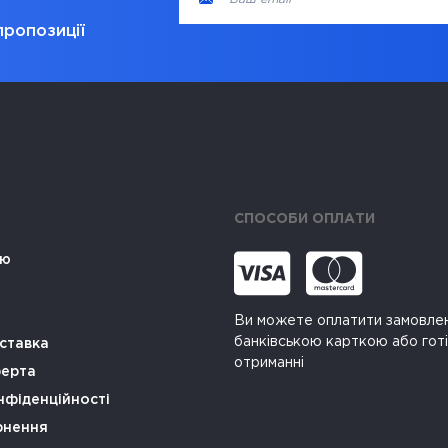
пропозиції
СПОСОБИ ОПЛАТИ
ію
Ви можете оплатити замовле
банківською карткою або гот
ставка
отриманні
ферта
нфіденційності
рнення