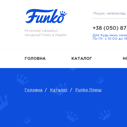
+38 (050) 87
Реселлер офіційної
продукції Funko в Україні
Для будь-яких зап
Пн-Пт: з 10:00 до 1
ГОЛОВНА
КАТАЛОГ
Н
Головна
/
Каталог
/
Funko Плюш