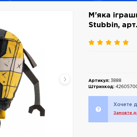
М'яка іграш
Stubbin, арт
Артикул:
3888
Штрихкод:
42605700
Хочете д
Замовте д