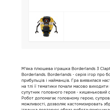
М'яка плюшева іграшка Borderlands 3 Clap
Borderlands. Borderlands - серія ігор про б
прибульців і найманців. Гра виявилася нас
на тлі її тематики почали масово виходити
супутник головного героя - кишеньковий 
Робот допомагає головному герою, супрово
можливості, дозволяє кастомизировать з