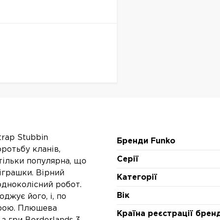
trap Stubbin
Бренди Funko
оротьбу кланів,
Серії
тільки популярна, що
 іграшки. Вірний
Категорії
одноколісний робот.
Вік
джує його, і, по
брою. Плюшева
Країна реєстрації брен