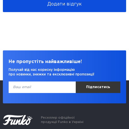
Додати відгук
Не пропустіть найважливіше!
Получай від нас корисну інформацію
про новинки, знижки та ексклюзивні пропозиції
Підписатись
Реселлер офіційної
продукції Funko в Україні