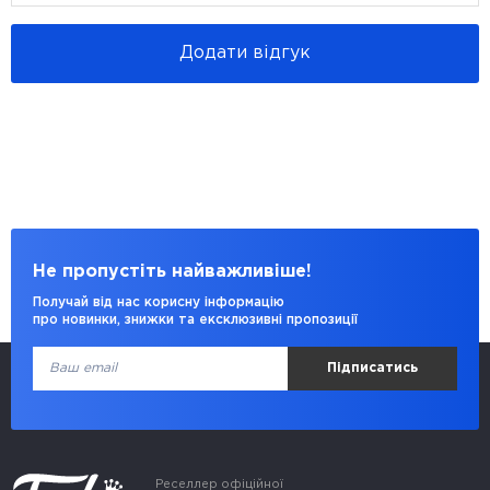
Додати відгук
Не пропустіть найважливіше!
Получай від нас корисну інформацію
про новинки, знижки та ексклюзивні пропозиції
Підписатись
Реселлер офіційної