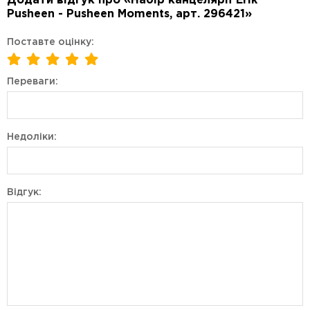
Додати відгук про «Набір канцелярії Erik
Pusheen - Pusheen Moments, арт. 296421»
Поставте оцінку:
Переваги:
Недоліки:
Відгук: